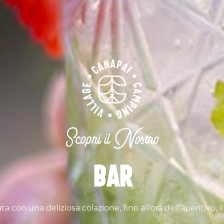
Scopri il Nostro
Bar
a con una deliziosa colazione, fino all’ora dell’aperitivo, i